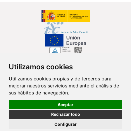
Utilizamos cookies
Síguenos en...
Utilizamos cookies propias y de terceros para
mejorar nuestros servicios mediante el análisis de
Contacto
sus hábitos de navegación.
Av. Monforte de Lemos, 3-5. Pabellón 11. Planta 0 28029 Madrid
Aceptar
info@ciberisciii.es
Rechazar todo
© Copyright 2026 CIBER |
Política de Privacidad
|
Aviso Legal
|
Política
Configurar
de Cookies
|
Mapa Web
|
Portal de Transparencia
|
Política de