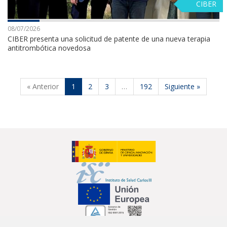
CIBER
08/07/2026
CIBER presenta una solicitud de patente de una nueva terapia
antitrombótica novedosa
« Anterior
1
2
3
…
192
Siguiente »