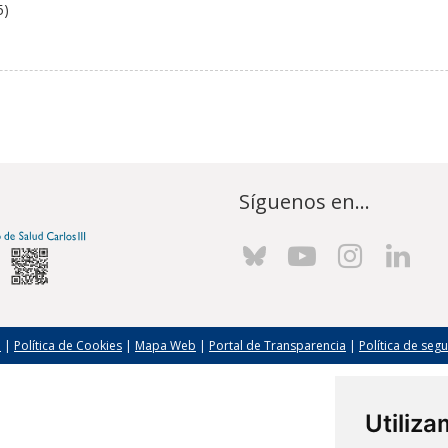
5)
Síguenos en...
l
|
Política de Cookies
|
Mapa Web
|
Portal de Transparencia
|
Política de seg
Utiliz