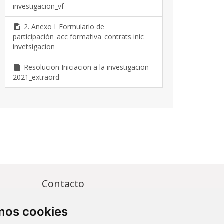
investigacion_vf
2. Anexo I_Formulario de
participación_acc formativa_contrats inic
invetsigacion
Resolucion Iniciacion a la investigacion
2021_extraord
Contacto
Av. Monforte de Lemos, 3-5. Pabellón
amos cookies
11. Planta 0 28029 Madrid