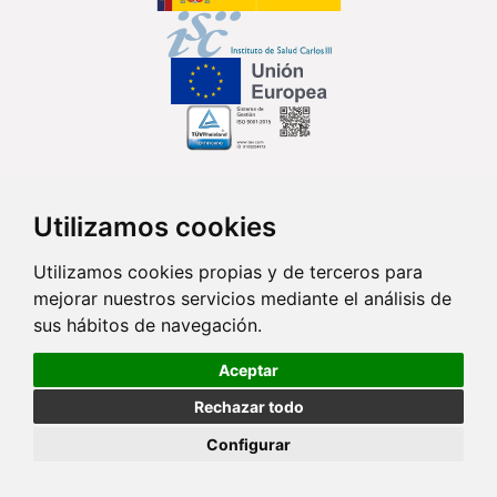
Síguenos en...
Utilizamos cookies
Contacto
Utilizamos cookies propias y de terceros para
mejorar nuestros servicios mediante el análisis de
Av. Monforte de Lemos, 3-5. Pabellón 11. Planta 0 28029 Madrid
sus hábitos de navegación.
info@ciberisciii.es
Aceptar
© Copyright 2026 CIBER |
Política de Privacidad
|
Aviso Legal
|
Política
Rechazar todo
de Cookies
|
Mapa Web
|
Portal de Transparencia
|
Política de
seguridad
Configurar