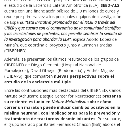
el estudio de la Esclerosis Lateral Amiotrófica (ELA).
SEED-ALS
cuenta con una financiación pública de 3,9 millones de euros y
reúne por primera vez a los principales equipos de investigación
de España.
“Esta iniciativa promovida por el ISCIII a través del
CIBER y que cuenta con el compromiso de la comunidad científica
y las asociaciones de pacientes, nos permite sembrar la semilla de
la investigación para abordar la ELA”
, explica Adolfo López de
Munaín, que coordina el proyecto junto a Carmen Paradas
(CIBERNED).
Además, se presentan los últimos resultados de los grupos del
CIBERNED de Diego Clemente (Hospital Nacional de
Parapléjicos), David Otaegui (Biodonostia) y Andrés Miguéz
(IDIBAPS), que comparten
nuevas perspectivas sobre el
estudio de la esclerosis múltiple.
Entre las contribuciones más destacadas del CIBERNED, Carlos
Matute (Achucarro Basque Center for Neuroscience)
presenta
su reciente estudio en
Nature Metabolism
sobre cómo
correr un maratón puede inducir cambios positivos en la
mielina neuronal, con implicaciones para la prevención y
tratamiento de trastornos desmielinizantes
. Por su parte,
el grupo liderado por Rafael Fernández Chacón (IBiS) aborda el