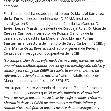
esclerosis múltiple, que afecta en España a más de 55.000
personas.
El acto inaugural ha estado presidido por
D. Manuel Sánchez
de la Torre,
director científico del IDISCAM, Instituto de
Investigación Sanitaria de la Junta de Castilla-La Mancha
;
D.
Javier López Martín
, presidente de Eurocaja Rural
; D.
Ricardo
Cuevas Campos
, vicerrector de Política Científica de la
Universidad de Castilla-La Mancha; Dña.
Marina Pollán
Santamaría,
directora del Instituto de Salud Carlos III (ISCIII); y
Dña.
Marta Ortiz Rivera
, subdirectora general de Redes y
Centros de Investigación Cooperativa del ISCIII.
“La comprensión de las enfermedades neurodegenerativas exige
una mirada multidisciplinar que integre la investigación básica y
clínica, y este congreso CIBER se convierte en un encuentro de
referencia nacional e internacional”
,
afirma Adolfo López de
Munain, director científico del CIBERNED.
Por su parte, Pedro Abizanda, director científico en funciones
del CIBERFES, subraya que
“el envejecimiento es el principal
factor de riesgo para la mayoría de las enfermedades crónicas.
Abordarlo desde el CIBER de una manera multidisciplinar y
colaborativa es definitivo para el avance de la investigación y