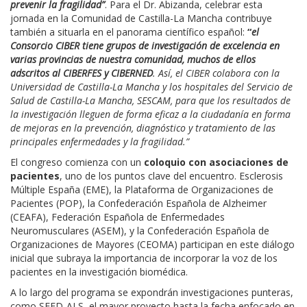
prevenir la fragilidad”
. Para el Dr. Abizanda, celebrar esta
jornada en la Comunidad de Castilla-La Mancha contribuye
también a situarla en el panorama científico español:
“
el
Consorcio CIBER tiene grupos de investigación de excelencia en
varias provincias de nuestra comunidad, muchos de ellos
adscritos al CIBERFES y CIBERNED
. Así, el CIBER colabora con la
Universidad de Castilla-La Mancha y los hospitales del Servicio de
Salud de Castilla-La Mancha, SESCAM, para que los resultados de
la investigación lleguen de forma eficaz a la ciudadanía en forma
de mejoras en la prevención, diagnóstico y tratamiento de las
principales enfermedades y la fragilidad.”
El congreso comienza con un
coloquio con asociaciones de
pacientes
, uno de los puntos clave del encuentro. Esclerosis
Múltiple España (EME), la Plataforma de Organizaciones de
Pacientes (POP), la Confederación Española de Alzheimer
(CEAFA), Federación Española de Enfermedades
Neuromusculares (ASEM), y la Confederación Española de
Organizaciones de Mayores (CEOMA) participan en este diálogo
inicial que subraya la importancia de incorporar la voz de los
pacientes en la investigación biomédica.
A lo largo del programa se expondrán investigaciones punteras,
como SEED-ALS, el mayor proyecto hasta la fecha enfocado en