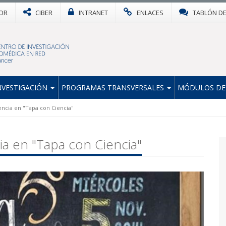
OR
CIBER
INTRANET
ENLACES
TABLÓN D
NVESTIGACIÓN
PROGRAMAS TRANSVERSALES
MÓDULOS DE
encia en "Tapa con Ciencia"
ia en "Tapa con Ciencia"