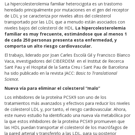
La hipercolesterolemia familiar heterocigota es un trastorno
heredado principalmente por mutaciones en el gen del receptor
de LDL y se caracteriza por niveles altos del colesterol
transportado por las LDL que a menudo están asociados con
niveles bajos del colesterol de HDL.
La hipercolesterolemia
familiar es muy frecuente, estimándose que al menos 1
de cada 250 personas presenta esta enfermedad, y
comporta un alto riesgo cardiovascular.
El trabajo, liderado por Joan Carles Escolà Gil y Francisco Blanco
Vaca, investigadores del CIBERDEM en el Institut de Recerca
Sant Pau y el Hospital de la Santa Creu i Sant Pau de Barcelona
ha sido publicado en la revista JACC:
Basic to Translational
Science.
Nueva vía para eliminar el colesterol “malo”
Los inhibidores de la proteína PCSK9 son uno de los
tratamientos más avanzados y efectivos para reducir los niveles
de colesterol LDL y, por tanto, el riesgo cardiovascular. Ahora,
este nuevo estudio ha identificado una nueva vía metabólica por
la que estos inhibidores de la proteína PCSK9 promueven que
las HDL puedan transportar el colesterol de los macrófagos de
la pared arterial y transferirlo a las LDL, para su posterior