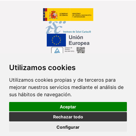
Utilizamos cookies
Síguenos en...
Utilizamos cookies propias y de terceros para
mejorar nuestros servicios mediante el análisis de
Contacto
sus hábitos de navegación.
Av. Monforte de Lemos, 3-5. Pabellón 11. Planta 0 28029 Madrid
Aceptar
info@ciberisciii.es
Rechazar todo
© Copyright 2026 CIBER |
Política de Privacidad
|
Aviso Legal
|
Política
Configurar
de Cookies
|
Mapa Web
|
Portal de Transparencia
|
Política de
seguridad