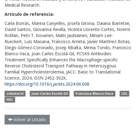
Medical Research.
Artículo de referencia:
Carla Borràs, Marina Canyelles, Josefa Girona, Daiana Ibarretxe,
David Santos, Giovanna Revilla, Vicenta Llorente-Cortes, Noemí
Rotllan, Petri T. Kovanen, Matti Jauhiainen, Miriam Lee-
Rueckert, Luis Masana, Francisco Arrieta, Javier Martínez-Botas,
Diego Gómez-Coronado, Josep Ribalta, Mireia Tondo, Francisco
Blanco-Vaca, Joan Carles Escolà-Gil, PCSK9 Antibodies
Treatment Specifically Enhances the Macrophage-specific
Reverse Cholesterol Transport Pathway in Heterozygous
Familial Hypercholesterolemia, JACC: Basic to Translational
Science, 2024, ISSN 2452-302X,
https://doi.org/10.1016/j.jacbts.2024.06.008
.
colesterol
Joan Carles Escolà-Gil
Francisco Blanco-Vaca
LDL
HDL
Volver al Listado