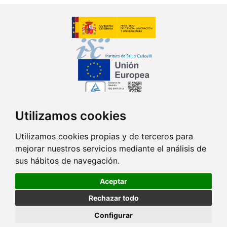
Utilizamos cookies
Síguenos en...
Utilizamos cookies propias y de terceros para
mejorar nuestros servicios mediante el análisis de
Contacto
sus hábitos de navegación.
Av. Monforte de Lemos, 3-5. Pabellón 11. Planta 0 28029 Madrid
Aceptar
info@ciberisciii.es
Rechazar todo
© Copyright 2026 CIBER |
Política de Privacidad
|
Aviso Legal
|
Política
Configurar
de Cookies
|
Mapa Web
|
Portal de Transparencia
|
Política de