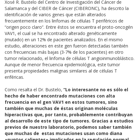
Xosé R. Bustelo del Centro de Investigación del Cáncer de
Salamanca y del CIBER de Cáncer (CIBERONC), ha descrito la
identificación de varios genes que están alterados
frecuentemente en los linfomas de células T periféricos de
“origen poco claro”. Entre éstos se encuentra el proto-oncogén
VAV1, el cual se ha encontrado alterado genéticamente
(mutado) en un 12% de pacientes analizados. En el mismo
estudio, alteraciones en este gen fueron detectadas también
con frecuencias más bajas (3-7% de los pacientes) en otro
tumor relacionado, el linfoma de células T angioinmunoblástico.
Aunque de menor frecuencia epidemiológica, este tumor
presenta propiedades malignas similares al de células T
eriféricas.
Como resalta el Dr. Bustelo,
“Lo interesante no es sólo el
hecho de haber encontrado mutaciones con alta
frecuencia en el gen VAV1 en estos tumores, sino
también que muchas de éstas originan
moléculas
hiperactivas que, por tanto, probablemente contribuyan
al desarrollo de este tipo de tumores. Gracias a estudios
previos de nuestro laboratorio, podemos saber también
que muchas de
estas mutaciones usan como diana
«puntos calientes» implicados en la regulación normal