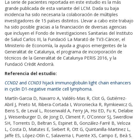
La serie de pacientes reportada en este estudio es la más
grande publicada de esta variante del LCM. Dada su baja
incidencia ha sido necesaria la colaboración de múltiples
investigadores de 15 países distintos. Llevar a cabo este trabajo
ha sido posible gracias a la financiación de diversas agencias
que incluyen el Fondo de Investigaciones Sanitarias del Instituto
de Salud Carlos III, la Fundació La Marató de TV3-Càncer, el
Ministerio de Economía, la ayuda a grupos emergentes de la
Generalitat de Catalunya, el programa de incorporación de
técnicos de la Generalitat de Catalunya PERIS 2016, y la
Fundació Crèdit Andorrà.
Referencia del estudio:
CCND2
and
CCND3
hijack immunoglobulin light chain enhancers
in cyclin D1-negative mantle cell lymphoma.
Martín-Garcia D, Navarro A, Valdés-Mas R, Clot G, Gutiérrez-
Abril J, Prieto M, Ribera-Cortada I, Woroniecka R, Rymkiewicz G,
Bens S, de Leval L, Rosenwald A, Ferry JA, Hsi ED, Fu K, Delabie
J, Weisenburger D, de Jong D, Climent F, O’Connor SJ, Swerdlow
SH, Torrents D, Beltran S, Espinet B, González-Farré B, Veloza
L, Costa D, Matutes E, Siebert R, Ott G, Quintanilla-Martinez L,
Jaffe ES, López-Otín C, Salaverria I, Puente XS, Campo E, Beà S.