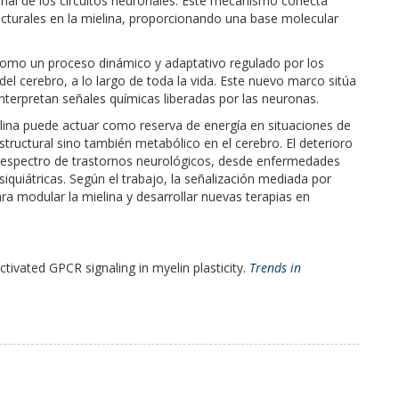
onal de los circuitos neuronales. Este mecanismo conecta
ucturales en la mielina, proporcionando una base molecular
omo un proceso dinámico y adaptativo regulado por los
del cerebro, a lo largo de toda la vida. Este nuevo marco sitúa
terpretan señales químicas liberadas por las neuronas.
elina puede actuar como reserva de energía en situaciones de
structural sino también metabólico en el cerebro. El deterioro
o espectro de trastornos neurológicos, desde enfermedades
quiátricas. Según el trabajo, la señalización mediada por
ra modular la mielina y desarrollar nuevas terapias en
ivated GPCR signaling in myelin plasticity.
Trends in