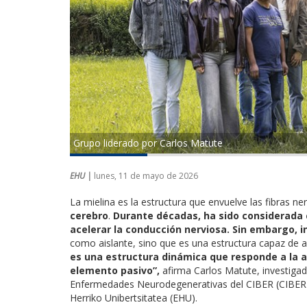
Grupo liderado por Carlos Matute
EHU |
lunes, 11 de mayo de 2026
La mielina es la estructura que envuelve las fibras ne
cerebro
.
Durante décadas, ha sido considerad
acelerar la conducción nerviosa. Sin embargo,
como aislante, sino que es una estructura capaz de a
es una estructura dinámica que responde a la a
elemento pasivo”,
afirma Carlos Matute, investigado
Enfermedades Neurodegenerativas del CIBER (CIBERNE
Herriko Unibertsitatea (EHU).