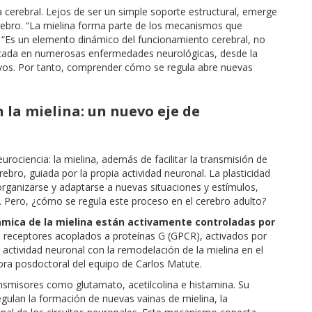
gía cerebral. Lejos de ser un simple soporte estructural, emerge
ebro. “La mielina forma parte de los mecanismos que
. “Es un elemento dinámico del funcionamiento cerebral, no
plicada en numerosas enfermedades neurológicas, desde la
ivos. Por tanto, comprender cómo se regula abre nuevas
la mielina: un nuevo eje de
ociencia: la mielina, además de facilitar la transmisión de
rebro, guiada por la propia actividad neuronal. La plasticidad
eorganizarse y adaptarse a nuevas situaciones y estímulos,
 Pero, ¿cómo se regula este proceso en el cerebro adulto?
ámica de la mielina están activamente controladas por
s receptores acoplados a proteínas G (GPCR), activados por
actividad neuronal con la remodelación de la mielina en el
dora posdoctoral del equipo de Carlos Matute.
misores como glutamato, acetilcolina e histamina. Su
ulan la formación de nuevas vainas de mielina, la