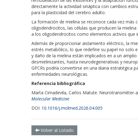
remodelación de las existentes y la adaptación funci
directamente la actividad sináptica con cambios estr
para la plasticidad del cerebro adulto.
La formación de mielina se reconoce cada vez más c
oligodendrocitos, las células que producen la mielina 
a los oligodendrocitos como elementos activos que in
Además de proporcionar aislamiento eléctrico, la mi
estrés metabólico, lo que redefine su papel no solo e
y daño de la mielina están implicados en a un ampli
desmielinizantes, hasta neurodegenerativas y neuropsi
GPCRs podría convertirse en una diana estratégica pa
enfermedades neurológicas.
Referencia bibliográfica
Marta Cimadevila, Carlos Matute. Neurotransmitter-act
Molecular Medicine
DOI:
10.1016/j.molmed.2026.04.005
Volver al Listado