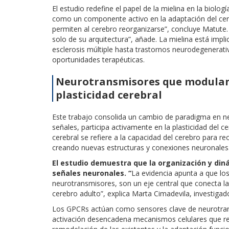
El estudio redefine el papel de la mielina en la biolo
como un componente activo en la adaptación del cer
permiten al cerebro reorganizarse”, concluye Matute
solo de su arquitectura”, añade. La mielina está im
esclerosis múltiple hasta trastornos neurodegenerat
oportunidades terapéuticas.
Neurotransmisores que modulan 
plasticidad cerebral
Este trabajo consolida un cambio de paradigma en neur
señales, participa activamente en la plasticidad del ce
cerebral se refiere a la capacidad del cerebro para r
creando nuevas estructuras y conexiones neuronales.
El estudio demuestra que la organización y din
señales neuronales. “
La evidencia apunta a que lo
neurotransmisores, son un eje central que conecta la 
cerebro adulto”, explica Marta Cimadevila, investiga
Los GPCRs actúan como sensores clave de neurotrans
activación desencadena mecanismos celulares que reg