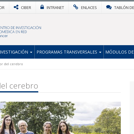
OR
CIBER
INTRANET
ENLACES
TABLÓN D
NVESTIGACIÓN
PROGRAMAS TRANSVERSALES
MÓDULOS DE
or del cerebro
del cerebro