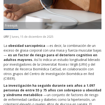
Freeepik
URV |
lunes, 15 de diciembre de 2025
La
obesidad sarcopénica
—es decir, la combinación de un
exceso de grasa corporal con una masa y fuerza muscular bajas
—
es un factor de riesgo para el deterioro cognitivo en
adultos mayores.
Así lo indica un estudio longitudinal liderado
por investigadores de la Universitat Rovira i Virgili (URV) y del
Institut de Recerca Biomèdica CatSud, en colaboración con
otros grupos del Centro de Investigación Biomédica en Red
(CIBER).
La investigación ha seguido durante seis años a 1.097
personas de entre 55 y 75 años con sobrepeso u obesidad
y síndrome metabólico
—un conjunto de factores de riesgo
de enfermedad cardíaca y diabetes como la hipertensión, un
colesterol elevado o niveles altos de glucosa en sangre. El