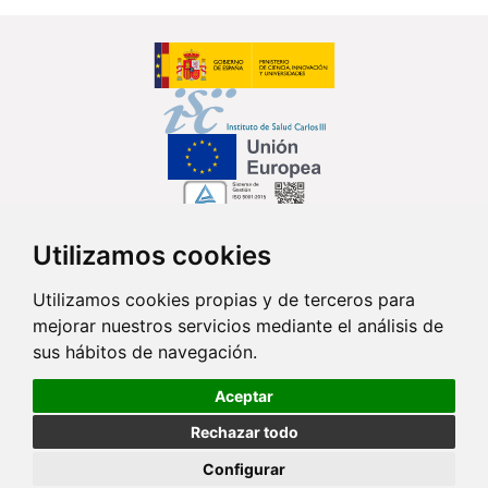
Utilizamos cookies
Síguenos en...
Utilizamos cookies propias y de terceros para
mejorar nuestros servicios mediante el análisis de
Contacto
sus hábitos de navegación.
Av. Monforte de Lemos, 3-5. Pabellón 11. Planta 0 28029 Madrid
Aceptar
info@ciberisciii.es
Rechazar todo
© Copyright 2026 CIBER |
Política de Privacidad
|
Aviso Legal
|
Política
Configurar
de Cookies
|
Mapa Web
|
Portal de Transparencia
|
Política de