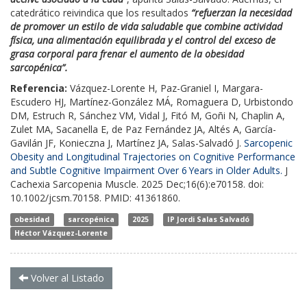
catedrático reivindica que los resultados
“refuerzan la necesidad
de promover un estilo de vida saludable que combine actividad
física, una alimentación equilibrada y el control del exceso de
grasa corporal para frenar el aumento de la obesidad
sarcopénica”.
Referencia:
Vázquez-Lorente H, Paz-Graniel I, Margara-
Escudero HJ, Martínez-González MÁ, Romaguera D, Urbistondo
DM, Estruch R, Sánchez VM, Vidal J, Fitó M, Goñi N, Chaplin A,
Zulet MA, Sacanella E, de Paz Fernández JA, Altés A, García-
Gavilán JF, Konieczna J, Martínez JA, Salas-Salvadó J.
Sarcopenic
Obesity and Longitudinal Trajectories on Cognitive Performance
and Subtle Cognitive Impairment Over 6
Years in Older Adults.
J
Cachexia Sarcopenia Muscle. 2025 Dec;16(6):e70158. doi:
10.1002/jcsm.70158. PMID: 41361860.
obesidad
sarcopénica
2025
IP Jordi Salas Salvadó
Héctor Vázquez-Lorente
Volver al Listado