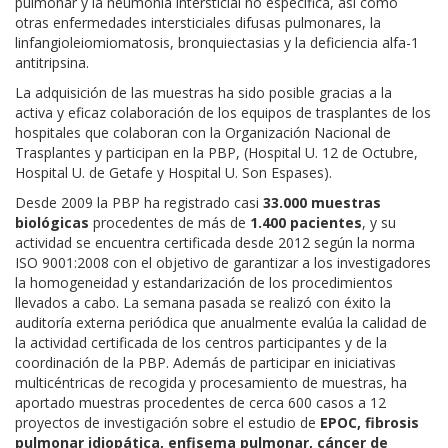
pulmonar y la neumonía intersticial no específica, así como
otras enfermedades intersticiales difusas pulmonares, la
linfangioleiomiomatosis, bronquiectasias y la deficiencia alfa-1
antitripsina.
La adquisición de las muestras ha sido posible gracias a la
activa y eficaz colaboración de los equipos de trasplantes de los
hospitales que colaboran con la Organización Nacional de
Trasplantes y participan en la PBP, (Hospital U. 12 de Octubre,
Hospital U. de Getafe y Hospital U. Son Espases).
Desde 2009 la PBP ha registrado casi
33.000 muestras
biológicas
procedentes de más de
1.400 pacientes
, y su
actividad se encuentra certificada desde 2012 según la norma
ISO 9001:2008 con el objetivo de garantizar a los investigadores
la homogeneidad y estandarización de los procedimientos
llevados a cabo. La semana pasada se realizó con éxito la
auditoría externa periódica que anualmente evalúa la calidad de
la actividad certificada de los centros participantes y de la
coordinación de la PBP. Además de participar en iniciativas
multicéntricas de recogida y procesamiento de muestras, ha
aportado muestras procedentes de cerca 600 casos a 12
proyectos de investigación sobre el estudio de
EPOC, fibrosis
pulmonar idiopática, enfisema pulmonar, cáncer de