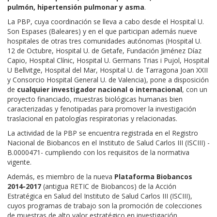
pulmón, hipertensión pulmonar y asma
.
La PBP, cuya coordinación se lleva a cabo desde el Hospital U.
Son Espases (Baleares) y en el que participan además nueve
hospitales de otras tres comunidades autónomas (Hospital U.
12 de Octubre, Hospital U. de Getafe, Fundación Jiménez Díaz
Capio, Hospital Clínic, Hospital U. Germans Trias i Pujol, Hospital
U Bellvitge, Hospital del Mar, Hospital U. de Tarragona Joan XXII
y Consorcio Hospital General U. de Valencia), pone a disposición
de
cualquier investigador nacional o internacional
, con un
proyecto financiado, muestras biológicas humanas bien
caracterizadas y fenotipadas para promover la investigación
traslacional en patologías respiratorias y relacionadas.
La actividad de la PBP se encuentra registrada en el Registro
Nacional de Biobancos en el Instituto de Salud Carlos III (ISCIII) -
B.0000471- cumpliendo con los requisitos de la normativa
vigente.
Además, es miembro de la nueva
Plataforma Biobancos
2014-2017
(antigua RETIC de Biobancos) de la Acción
Estratégica en Salud del Instituto de Salud Carlos III (ISCIII),
cuyos programas de trabajo son la promoción de colecciones
de muestras de alto valor estratégico en investigación,