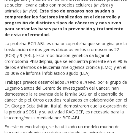
se suelen llevar a cabo con modelos celulares (
in vitro
) y
animales (
in vivo
).
Este tipo de ensayos nos ayudan a
comprender los factores implicados en el desarrollo y
progresión de distintos tipos de cánceres y nos sirven
para sentar las bases para la prevención y tratamiento
de esta enfermedad.
La proteína BCR-ABL es una oncoproteína que se origina por la
traslocación de dos genes ubicados en los cromosomas 22
(BCR) y 9 (ABL). Esta modificación genética da lugar al
cromosoma Philadelphia, que se encuentra presente en el 90 %
de los enfermos de leucemia mielogénica crónica (LMC) y en el
20-30% de linfoma linfoblástico agudo (LLA).
Trabajos previos desarrollados
in vitro
e
in vivo
, por el grupo de
Eugenio Santos del Centro de Investigación del Cáncer, han
demostrado la relevancia de la familia SOS en el desarrollo de
cáncer de piel. Otros estudios realizados en colaboración con el
Dr. Giorgio Scita (Milán, Italia), demostraron que la expresión de
la proteína SOS1, y su actividad RAC-GEF, es necesaria para la
leucemogénesis mediada por BCR-ABL.
En este nuevo trabajo, se ha utilizado un modelo murino de
leucemia mielogénica crónica en donde los animales son