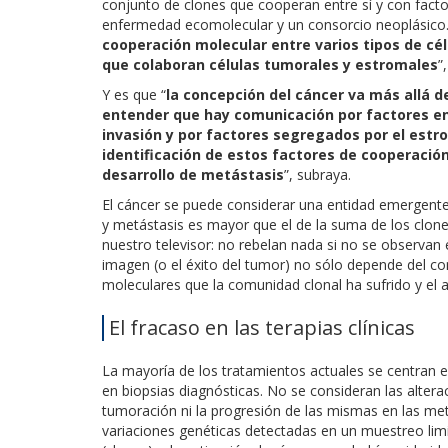
conjunto de clones que cooperan entre sí y con fact
enfermedad ecomolecular y un consorcio neoplásico. 
cooperación molecular entre varios tipos de cé
que colaboran células tumorales y estromales
”
Y es que “
la concepción del cáncer va más allá d
entender que hay comunicación por factores en
invasión y por factores segregados por el estr
identificación de estos factores de cooperació
desarrollo de metástasis
”, subraya.
El cáncer se puede considerar una entidad emergente,
y metástasis es mayor que el de la suma de los clones
nuestro televisor: no rebelan nada si no se observan 
imagen (o el éxito del tumor) no sólo depende del co
moleculares que la comunidad clonal ha sufrido y el 
El fracaso en las terapias clínicas
La mayoría de los tratamientos actuales se centran e
en biopsias diagnósticas. No se consideran las alter
tumoración ni la progresión de las mismas en las met
variaciones genéticas detectadas en un muestreo lim