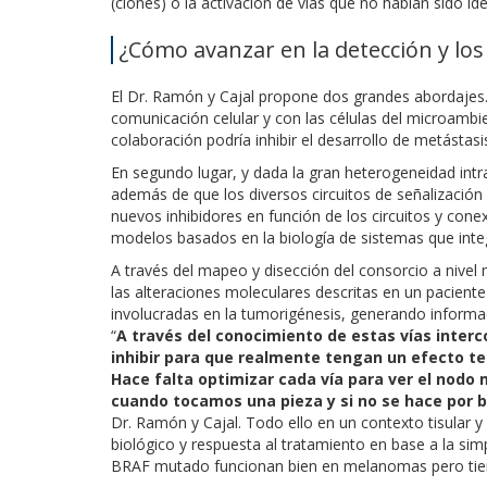
(clones) o la activación de vías que no habían sido ide
¿Cómo avanzar en la detección y lo
El Dr. Ramón y Cajal propone dos grandes abordajes. E
comunicación celular y con las células del microambi
colaboración podría inhibir el desarrollo de metástasi
En segundo lugar, y dada la gran heterogeneidad intr
además de que los diversos circuitos de señalización 
nuevos inhibidores en función de los circuitos y cone
modelos basados en la biología de sistemas que integ
A través del mapeo y disección del consorcio a niv
las alteraciones moleculares descritas en un paciente
involucradas en la tumorigénesis, generando informac
“
A través del conocimiento de estas vías inter
inhibir para que realmente tengan un efecto te
Hace falta optimizar cada vía para ver el nodo
cuando tocamos una pieza y si no se hace por b
Dr. Ramón y Cajal. Todo ello en un contexto tisular y 
biológico y respuesta al tratamiento en base a la sim
BRAF mutado funcionan bien en melanomas pero tien