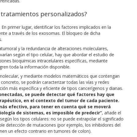
ntificadas.
s tratamientos personalizados?
n primer lugar, identificar los factores implicados en la
ente a través de los exosomas. El bloqueo de dicha
s.
atumoral y la redundancia de alteraciones moleculares,
varían según el tipo celular, hay que abordar el estudio de
xiones bioquímicas intracelulares específicas, mediante
ren toda la información disponible.
el molecular, y mediante modelos matemáticos que contengan
 concreto, se podrán caracterizar todas las vías y redes
ión más específica y eficiente de tipos cancerígenos y dianas.
conectadas, se puede detectar qué factores hay que
rapéutico, en el contexto del tumor de cada paciente.
 más efectivo, para tener en cuenta qué se moverá
iología de sistemas, es imposible de predecir”
, añade el
según los tipos celulares: no se puede extrapolar el significado
ple detección de mutaciones (por ejemplo, los inhibidores del
en un efecto contrario en tumores de colon).