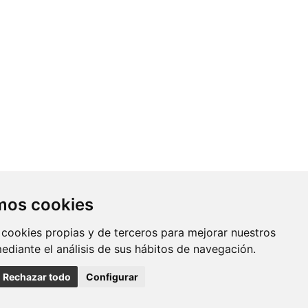
Contacto
amos cookies
Av. Monforte de Lemos, 3-5. Pabellón
 cookies propias y de terceros para mejorar nuestros
11. Planta 0 28029 Madrid
mediante el análisis de sus hábitos de navegación.
info@ciberisciii.es
Rechazar todo
Configurar
uridad