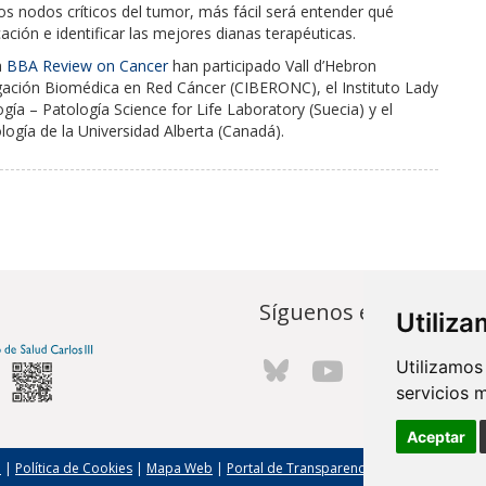
s nodos críticos del tumor, más fácil será entender qué
cación e identificar las mejores dianas terapéuticas.
a
BBA Review on Cancer
han participado Vall d’Hebron
tigación Biomédica en Red Cáncer (CIBERONC), el Instituto Lady
a – Patología Science for Life Laboratory (Suecia) y el
ogía de la Universidad Alberta (Canadá).
Síguenos en...
Utiliz
Utilizamos
servicios 
Aceptar
l
|
Política de Cookies
|
Mapa Web
|
Portal de Transparencia
|
Política de seg