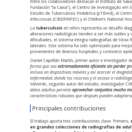
Entre los colaboradores destacan el Instituto de Salu
Fundación “la Caixa”), el Centro de Investigação e
Estudio de Tuberculosis Pediátrica (pTBred), el Cen
Infecciosas (CIBERINFEC) y el Children’s National Ho
La
tuberculosis
en niños representa un desafío diagn
alteraciones radiológicas tienden a ser más sutiles y
dificultades, el sistema integra radiografías de tórax
laterales. Este sistema ha sido optimizado para mejor
provenientes de diversos hospitales y contextos epid
Daniel Capellán Martín, primer autor e investigador 
forma que sea
extremadamente eficiente sin perder pr
incluso en dispositivos móviles y así acercar el diagnós
enfermedad, donde los recursos y el acceso a radiólog
Valverde, segundo autor del estudio, investigador C
datos adultos permite
aprovechar conjuntos mucho más
características robustas que después pueden adaptarse
Principales contribuciones
El trabajo aporta tres contribuciones clave. Primero,
en grandes colecciones de radiografías de adu