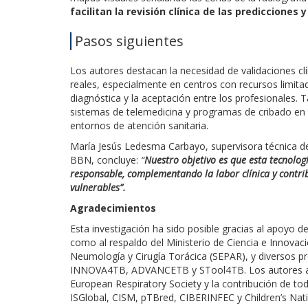
facilitan la revisión clínica de las predicciones
Pasos siguientes
Los autores destacan la necesidad de validaciones cl
reales, especialmente en centros con recursos limitado
diagnóstica y la aceptación entre los profesionales. 
sistemas de telemedicina y programas de cribado en 
entornos de atención sanitaria.
María Jesús Ledesma Carbayo, supervisora técnica de
BBN, concluye:
“
Nuestro objetivo es que esta tecnolog
responsable, complementando la labor clínica y contri
vulnerables”.
Agradecimientos
Esta investigación ha sido posible gracias al apoyo 
como al respaldo del Ministerio de Ciencia e Innovació
Neumología y Cirugía Torácica (SEPAR), y diversos 
INNOVA4TB, ADVANCETB y STool4TB. Los autores agra
European Respiratory Society y la contribución de tod
ISGlobal, CISM, pTBred, CIBERINFEC y Children’s Nati