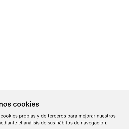
Contacto
amos cookies
Av. Monforte de Lemos, 3-5. Pabellón
 cookies propias y de terceros para mejorar nuestros
11. Planta 0 28029 Madrid
mediante el análisis de sus hábitos de navegación.
info@ciberisciii.es