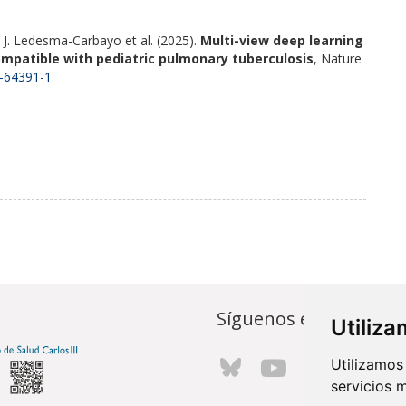
 J. Ledesma-Carbayo et al. (2025).
Multi-view deep learning
mpatible with pediatric pulmonary tuberculosis
, Nature
5-64391-1
Síguenos en...
Utiliz
Utilizamos
servicios 