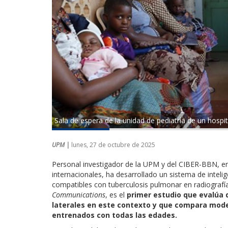
Sala de espera de la unidad de pediatría de un hospi
UPM |
lunes, 27 de octubre de 2025
Personal investigador de la UPM y del CIBER-BBN, en
internacionales, ha desarrollado un sistema de intelige
compatibles con tuberculosis pulmonar en radiografías
Communications
, es el
primer estudio que evalúa d
laterales en este contexto y que compara mode
entrenados con todas las edades.