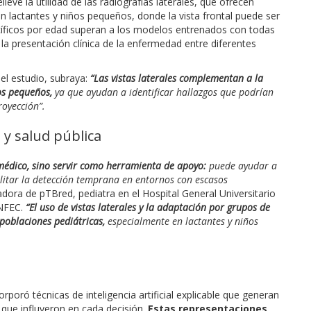
ieve la utilidad de las radiografías laterales, que ofrecen
 lactantes y niños pequeños, donde la vista frontal puede ser
cíficos por edad superan a los modelos entrenados con todas
y la presentación clínica de la enfermedad entre diferentes
 el estudio, subraya:
“Las vistas laterales complementan a la
os pequeños,
ya que ayudan a identificar hallazgos que podrían
oyección”.
a y salud pública
l médico, sino servir como herramienta de apoyo:
puede ayudar a
cilitar la detección temprana en entornos con escasos
ra de pTBred, pediatra en el Hospital General Universitario
INFEC.
“El uso de vistas laterales y la adaptación por grupos de
poblaciones pediátricas,
especialmente en lactantes y niños
rporó técnicas de inteligencia artificial explicable que generan
 que influyeron en cada decisión.
Estas representaciones