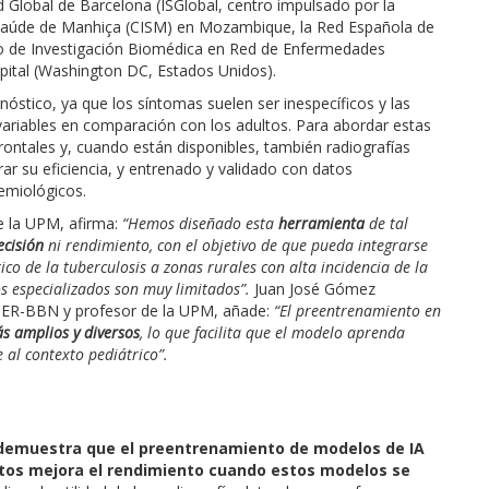
d Global de Barcelona (ISGlobal, centro impulsado por la
m Saúde de Manhiça (CISM) en Mozambique, la Red Española de
tro de Investigación Biomédica en Red de Enfermedades
spital (Washington DC, Estados Unidos).
óstico, ya que los síntomas suelen ser inespecíficos y las
 variables en comparación con los adultos. Para abordar estas
 frontales y, cuando están disponibles, también radiografías
ar su eficiencia, y entrenado y validado con datos
emiológicos.
de la UPM, afirma:
“Hemos diseñado esta
herramienta
de tal
ecisión
ni rendimiento, con el objetivo de que pueda integrarse
tico de la tuberculosis a zonas rurales con alta incidencia de la
os especializados son muy limitados”.
Juan José Gómez
IBER-BBN y profesor de la UPM, añade:
“El preentrenamiento en
 amplios y diversos
, lo que facilita que el modelo aprenda
 al contexto pediátrico”.
demuestra que el preentrenamiento de modelos de IA
ltos mejora el rendimiento cuando estos modelos se