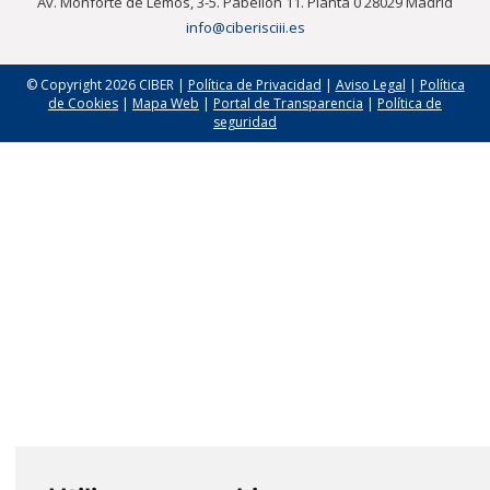
Av. Monforte de Lemos, 3-5. Pabellón 11. Planta 0 28029 Madrid
info@ciberisciii.es
© Copyright 2026 CIBER |
Política de Privacidad
|
Aviso Legal
|
Política
de Cookies
|
Mapa Web
|
Portal de Transparencia
|
Política de
seguridad