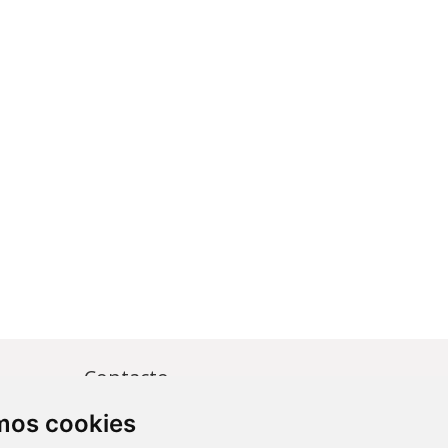
Contacto
amos cookies
Av. Monforte de Lemos, 3-5. Pabellón
11. Planta 0 28029 Madrid