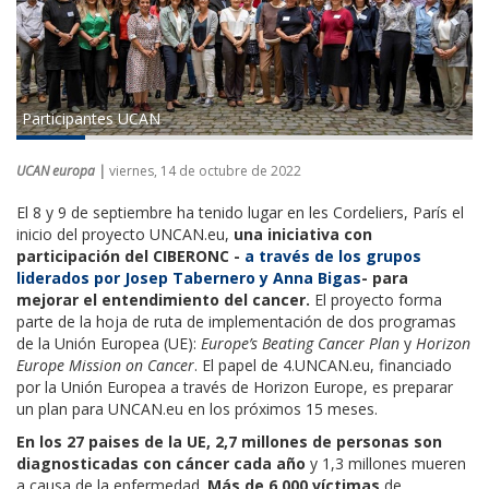
Participantes UCAN
UCAN europa |
viernes, 14 de octubre de 2022
El 8 y 9 de septiembre ha tenido lugar en les Cordeliers, París el
inicio del proyecto UNCAN.eu,
una iniciativa con
participación del CIBERONC -
a través de los grupos
liderados por Josep Tabernero
y Anna Bigas
- para
mejorar el entendimiento del cancer.
El proyecto forma
parte de la hoja de ruta de implementación de dos programas
de la Unión Europea (UE):
Europe’s Beating Cancer Plan
y
Horizon
Europe Mission on Cancer
. El papel de 4.UNCAN.eu, financiado
por la Unión Europea a través de Horizon Europe, es preparar
un plan para UNCAN.eu en los próximos 15 meses.
En los 27 paises de la UE, 2,7 millones de personas son
diagnosticadas con cáncer cada año
y 1,3 millones mueren
a causa de la enfermedad.
Más de 6.000 víctimas
de