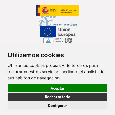
Utilizamos cookies
Síguenos en...
Utilizamos cookies propias y de terceros para
mejorar nuestros servicios mediante el análisis de
Contacto
sus hábitos de navegación.
Av. Monforte de Lemos, 3-5. Pabellón 11. Planta 0 28029 Madrid
Aceptar
info@ciberisciii.es
Rechazar todo
© Copyright 2026 CIBER |
Política de Privacidad
|
Aviso Legal
|
Política
Configurar
de Cookies
|
Mapa Web
|
Portal de Transparencia
|
Política de
seguridad