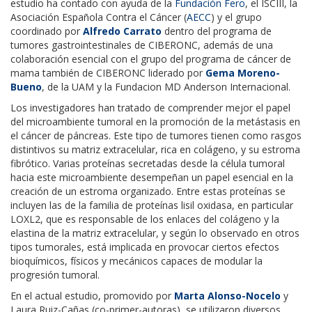
estudio ha contado con ayuda de la
Fundación Fero
, el ISCIII, la
Asociación Española Contra el Cáncer (
AECC
) y el grupo
coordinado por
Alfredo Carrato
dentro del programa de
tumores gastrointestinales de CIBERONC, además de una
colaboración esencial con el grupo del programa de cáncer de
mama también de CIBERONC liderado por
Gema Moreno-
Bueno
, de la UAM y la Fundacion MD Anderson Internacional.
Los investigadores han tratado de comprender mejor el papel
del microambiente tumoral en la promoción de la metástasis en
el cáncer de páncreas. Este tipo de tumores tienen como rasgos
distintivos su matriz extracelular, rica en colágeno, y su estroma
fibrótico. Varias proteínas secretadas desde la célula tumoral
hacia este microambiente desempeñan un papel esencial en la
creación de un estroma organizado. Entre estas proteínas se
incluyen las de la familia de proteínas lisil oxidasa, en particular
LOXL2, que es responsable de los enlaces del colágeno y la
elastina de la matriz extracelular, y según lo observado en otros
tipos tumorales, está implicada en provocar ciertos efectos
bioquímicos, físicos y mecánicos capaces de modular la
progresión tumoral.
En el actual estudio, promovido por
Marta Alonso-Nocelo
y
Laura Ruiz-Cañas (co-primer-autoras), se utilizaron diversos