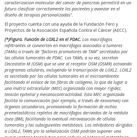
caracterizacion molecular del cancer de pancreas permitirá en un
futuro clasificar correctamente los pacientes y avanzar en el
diseño de terapias personalizadas”.
El proyecto cuenta con una ayuda de la Fundación Fero y
Proyectos de la Asociación Española Contra el Cáncer (AECC).
(*)Figura. Función de LOXL2 en el PDAC.
Los macrófagos
infiltrantes se convierten en macrófagos asociados a tumores
(TAMs) a través de “factores promotores de TAM” secretados por
las células tumorales de PDAC. Los TAMs, a su vez, secretan
Oncostatin M (OSM) que se une al receptor OSM (OSMR) activando
programas celulares, incluyendo la transcripción de LOXL2. LOXL2
es secretada por las células tumorales en el microambiente
facilitando el enlace de las fibras de colágeno, lo que da lugar a
una matriz extracelular (MEC) organizada con mayor rigidez,
tensión epitelial y mecanocontractilidad. Esta MEC organizada
facilita la comunicación (por ejemplo, a través de exosomas) con
órganos secundarios, promoviendo la formación de nichos
premetastáticos repletos de macrófagos derivados de la médula
ósea (BM), facilitando la eventual intravasación de células
tumorales y las subsiguientes metástasis. Los inhibidores dirigidos
a LOXL2, TAMs y/o la señalización OSM podrían suponer una