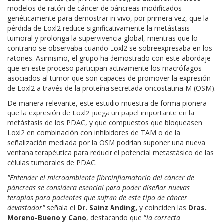
modelos de ratón de cáncer de páncreas modificados
genéticamente para demostrar in vivo, por primera vez, que la
pérdida de Loxl2 reduce significativamente la metástasis
tumoral y prolonga la supervivencia global, mientras que lo
contrario se observaba cuando Loxl2 se sobreexpresaba en los
ratones. Asimismo, el grupo ha demostrado con este abordaje
que en este proceso participan activamente los macrófagos
asociados al tumor que son capaces de promover la expresión
de Loxl2 a través de la proteína secretada oncostatina M (OSM).
De manera relevante, este estudio muestra de forma pionera
que la expresión de Loxl2 juega un papel importante en la
metástasis de los PDAC, y que compuestos que bloqueasen
Loxl2 en combinación con inhibidores de TAM o de la
señalización mediada por la OSM podrían suponer una nueva
ventana terapéutica para reducir el potencial metastásico de las
células tumorales de PDAC.
"Entender
el microambiente fibroinflamatorio
del cáncer de
páncreas se considera
esencial para poder diseñar nuevas
terapias para pacientes que sufran de este tipo de cáncer
devastador"
señala el
Dr. Sainz Anding,
y coinciden las
Dras.
Moreno-Bueno y Cano
, destacando que “
la correcta