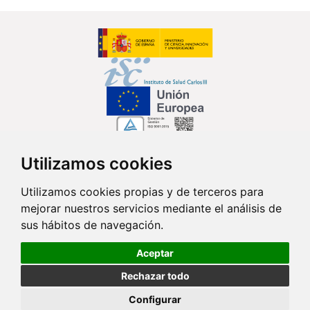
Utilizamos cookies
Síguenos en...
Utilizamos cookies propias y de terceros para
mejorar nuestros servicios mediante el análisis de
Contacto
sus hábitos de navegación.
Av. Monforte de Lemos, 3-5. Pabellón 11. Planta 0 28029 Madrid
Aceptar
info@ciberisciii.es
Rechazar todo
© Copyright 2026 CIBER |
Política de Privacidad
|
Aviso Legal
|
Política
Configurar
de Cookies
|
Mapa Web
|
Portal de Transparencia
|
Política de