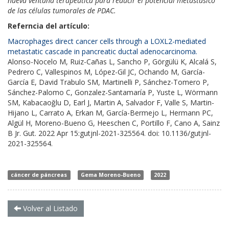
nueva ventana terapéutica para reducir el potencial metastásico
de las células tumorales de PDAC.
Referncia del artículo:
Macrophages direct cancer cells through a LOXL2-mediated
metastatic cascade in pancreatic ductal adenocarcinoma.
Alonso-Nocelo M, Ruiz-Cañas L, Sancho P, Görgülü K, Alcalá S,
Pedrero C, Vallespinos M, López-Gil JC, Ochando M, García-
García E, David Trabulo SM, Martinelli P, Sánchez-Tomero P,
Sánchez-Palomo C, Gonzalez-Santamaría P, Yuste L, Wörmann
SM, Kabacaoğlu D, Earl J, Martin A, Salvador F, Valle S, Martin-
Hijano L, Carrato A, Erkan M, García-Bermejo L, Hermann PC,
Algül H, Moreno-Bueno G, Heeschen C, Portillo F, Cano A, Sainz
B Jr.
Gut. 2022 Apr 15:gutjnl-2021-325564. doi: 10.1136/gutjnl-
2021-325564.
cáncer de páncreas
Gema Moreno-Bueno
2022
Volver al Listado