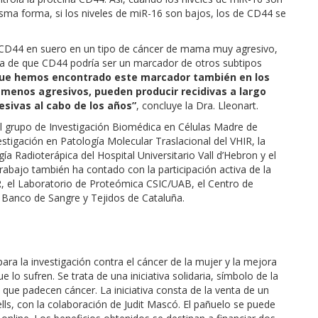
ma forma, si los niveles de miR-16 son bajos, los de CD44 se
e CD44 en suero en un tipo de cáncer de mama muy agresivo,
idea de que CD44 podría ser un marcador de otros subtipos
que hemos encontrado este marcador también en los
 menos agresivos, pueden producir recidivas a largo
sivas al cabo de los años”
, concluye la Dra. Lleonart.
 el grupo de Investigación Biomédica en Células Madre de
stigación en Patología Molecular Traslacional del VHIR, la
a Radioterápica del Hospital Universitario Vall d’Hebron y el
bajo también ha contado con la participación activa de la
R, el Laboratorio de Proteómica CSIC/UAB, el Centro de
 Banco de Sangre y Tejidos de Cataluña.
ra la investigación contra el cáncer de la mujer y la mejora
 lo sufren. Se trata de una iniciativa solidaria, símbolo de la
s que padecen cáncer. La iniciativa consta de la venta de un
ells, con la colaboración de Judit Mascó. El pañuelo se puede