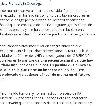
evista
Frontiers in Oncology
.
 de mama invasivo a lo largo de su vida. Para mejorar la
 del estudio han hallado un conjunto de 5 biomarcadores en
ocer el riesgo personalizado de desarrollar cáncer de
ulas que se encargan de inactivar algunos genes e impedir
 estudios previos ya se ha demostrado su relación con el
ta ahora no existía un modelo de predicción de riesgo preciso
tar el cáncer a nivel molecular en sangre antes de que
ctar mediante las pruebas convencionales. Matilde Lleonart,
as Madre de Cáncer del VHIR e investigadora del CIBERONC
ulares en la sangre de una paciente significa que hay
tiene implicaciones clínicas. Es posible que nunca se
, que es lo que tiene un impacto en la vida. Este
esgo elevado de padecer cáncer de mama en el futuro,
d”.
uvieron tejido tumoral y normal, así como suero de 96
ero de 92 pacientes sanas. En todas ellas se analizaron
 observado que eran capaces de diferenciar tejido normal y