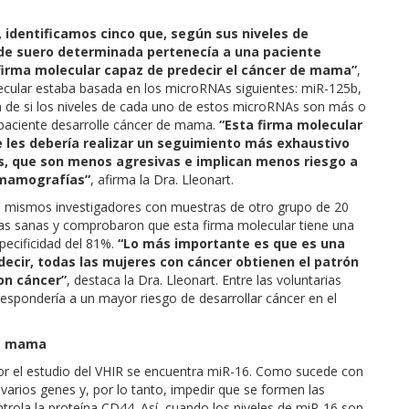
identificamos cinco que, según sus niveles de
 de suero determinada pertenecía a una paciente
firma molecular capaz de predecir el cáncer de mama”
,
lecular estaba basada en los microRNAs siguientes: miR-125b,
n de si los niveles de cada uno de estos microRNAs son más o
paciente desarrolle cáncer de mama.
“Esta firma molecular
se les debería realizar un seguimiento más exhaustivo
as, que son menos agresivas e implican menos riesgo a
s mamografías”
, afirma la Dra. Lleonart.
os mismos investigadores con muestras de otro grupo de 20
as sanas y comprobaron que esta firma molecular tiene una
pecificidad del 81%.
“Lo más importante es que es una
decir, todas las mujeres con cáncer obtienen el patrón
on cáncer”
, destaca la Dra. Lleonart. Entre las voluntarias
espondería a un mayor riesgo de desarrollar cáncer en el
de mama
por el estudio del VHIR se encuentra miR-16. Como sucede con
varios genes y, por lo tanto, impedir que se formen las
trola la proteína CD44. Así, cuando los niveles de miR-16 son