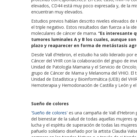
elevados, CD44 está muy poco expresada y, de la mis
encuentran muy elevados.
Estudios previos habían descrito niveles elevados d
el triple negativo. Estos resultados dan fuerza a la 
moleculares de cáncer de mama.
“Es interesante 
tumores luminales A y B los cuales, aunque son
plazo y reaparecer en forma de metástasis agre
Desde Vall d’Hebron, el estudio ha sido liderado por
Cáncer del VHIR con la colaboración del grupo de inve
Unidad de Patología Mamaria y el Servicio de Oncologí
grupo de Cáncer de Mama y Melanoma del VHIO. El tra
Unidad de Estadística y Bioinformática (UEB) del VHI
Hemoterapia y Hemodonación de Castilla y León y el
Sueño de colores
'Sueño de colores'
es una campaña de Vall d’Hebron pa
del bienestar de la salud de todas aquellas mujeres que
lucha y el espíritu de superación de todas las mujere
pañuelo solidario diseñado por la artista Claudia Vals