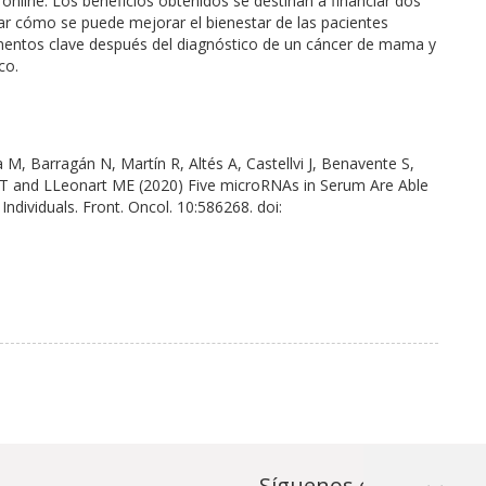
 online. Los beneficios obtenidos se destinan a financiar dos
ar cómo se puede mejorar el bienestar de las pacientes
ntos clave después del diagnóstico de un cáncer de mama y
co.
 M, Barragán N, Martín R, Altés A, Castellvi J, Benavente S,
 IT and LLeonart ME (2020) Five microRNAs in Serum Are Able
ndividuals. Front. Oncol. 10:586268. doi:
Síguenos en...