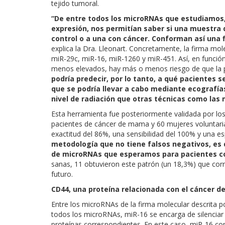
tejido tumoral.
“De entre todos los microRNAs que estudiamos, 
expresión, nos permitían saber si una muestra
control o a una con cáncer. Conforman así una 
explica la Dra. Lleonart. Concretamente, la firma mo
miR-29c, miR-16, miR-1260 y miR-451. Así, en funció
menos elevados, hay más o menos riesgo de que la 
podría predecir, por lo tanto, a qué pacientes 
que se podría llevar a cabo mediante ecografí
nivel de radiación que otras técnicas como la
Esta herramienta fue posteriormente validada por l
pacientes de cáncer de mama y 60 mujeres voluntari
exactitud del 86%, una sensibilidad del 100% y una es
metodología que no tiene falsos negativos, es 
de microRNAs que esperamos para pacientes c
sanas, 11 obtuvieron este patrón (un 18,3%) que corr
futuro.
CD44, una proteína relacionada con el cáncer 
Entre los microRNAs de la firma molecular descrita 
todos los microRNAs, miR-16 se encarga de silenciar 
proteínas correspondientes. En este caso, miR-16 con