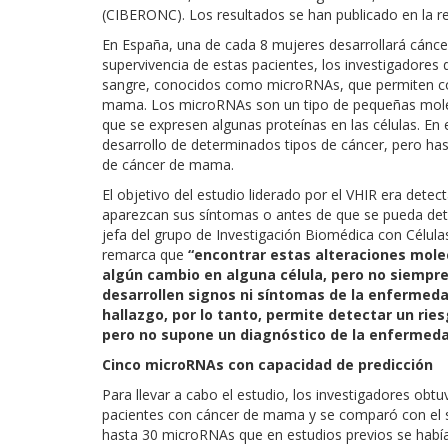
(CIBERONC). Los resultados se han publicado en la r
En España, una de cada 8 mujeres desarrollará cáncer
supervivencia de estas pacientes, los investigadores
sangre, conocidos como microRNAs, que permiten con
mama. Los microRNAs son un tipo de pequeñas moléc
que se expresen algunas proteínas en las células. En
desarrollo de determinados tipos de cáncer, pero has
de cáncer de mama.
El objetivo del estudio liderado por el VHIR era detec
aparezcan sus síntomas o antes de que se pueda dete
jefa del grupo de Investigación Biomédica con Célul
remarca que
“encontrar estas alteraciones molec
algún cambio en alguna célula, pero no siempre 
desarrollen signos ni síntomas de la enfermedad
hallazgo, por lo tanto, permite detectar un ri
pero no supone un diagnóstico de la enfermeda
Cinco microRNAs con capacidad de predicción
Para llevar a cabo el estudio, los investigadores obt
pacientes con cáncer de mama y se comparó con el su
hasta 30 microRNAs que en estudios previos se había