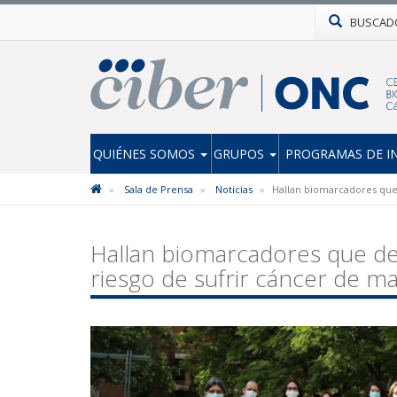
BUSCAD
QUIÉNES SOMOS
GRUPOS
PROGRAMAS DE I
Sala de Prensa
Noticias
Hallan biomarcadores que
Hallan biomarcadores que de
riesgo de sufrir cáncer de 