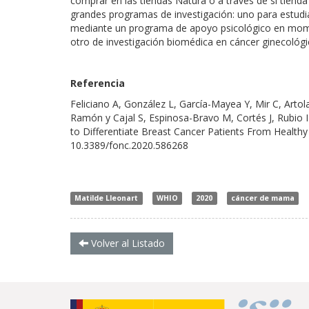
comprar en las tiendas Natura o a través de si tienda
grandes programas de investigación: uno para estudi
mediante un programa de apoyo psicológico en mome
otro de investigación biomédica en cáncer ginecológi
Referencia
Feliciano A, González L, García-Mayea Y, Mir C, Artola
Ramón y Cajal S, Espinosa-Bravo M, Cortés J, Rubio
to Differentiate Breast Cancer Patients From Healthy I
10.3389/fonc.2020.586268
Matilde Lleonart
WHIO
2020
cáncer de mama
Volver al Listado