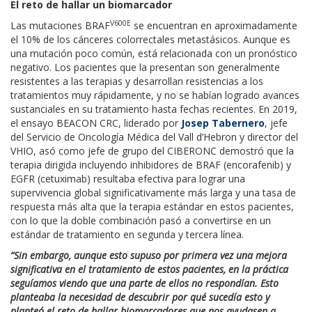
El reto de hallar un biomarcador
V600E
Las mutaciones BRAF
se encuentran en aproximadamente
el 10% de los cánceres colorrectales metastásicos. Aunque es
una mutación poco común, está relacionada con un pronóstico
negativo. Los pacientes que la presentan son generalmente
resistentes a las terapias y desarrollan resistencias a los
tratamientos muy rápidamente, y no se habían logrado avances
sustanciales en su tratamiento hasta fechas recientes. En 2019,
el ensayo BEACON CRC, liderado por
Josep Tabernero
, jefe
del Servicio de Oncología Médica del Vall d’Hebron y director del
VHIO, asó como jefe de grupo del CIBERONC demostró que la
terapia dirigida incluyendo inhibidores de BRAF (encorafenib) y
EGFR (cetuximab) resultaba efectiva para lograr una
supervivencia global significativamente más larga y una tasa de
respuesta más alta que la terapia estándar en estos pacientes,
con lo que la doble combinación pasó a convertirse en un
estándar de tratamiento en segunda y tercera línea.
“Sin embargo, aunque esto supuso por primera vez una mejora
significativa en el tratamiento de estos pacientes, en la práctica
seguíamos viendo que una parte de ellos no respondían. Esto
planteaba la necesidad de descubrir por qué sucedía esto y
planteó el reto de hallar biomarcadores que nos ayudasen a