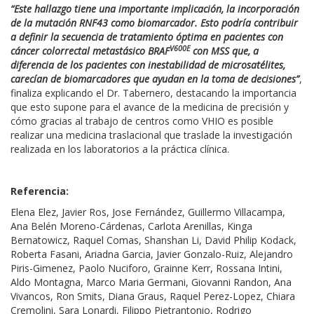
“Este hallazgo tiene una importante implicación, la incorporación
de la mutación RNF43 como biomarcador. Esto podría contribuir
a definir la secuencia de tratamiento óptima en pacientes con
V600E
cáncer colorrectal metastásico BRAF
con MSS que, a
diferencia de los pacientes con inestabilidad de microsatélites,
carecían de biomarcadores que ayudan en la toma de decisiones”
,
finaliza explicando el Dr. Tabernero, destacando la importancia
que esto supone para el avance de la medicina de precisión y
cómo gracias al trabajo de centros como VHIO es posible
realizar una medicina traslacional que traslade la investigación
realizada en los laboratorios a la práctica clínica.
Referencia:
Elena Elez, Javier Ros, Jose Fernández, Guillermo Villacampa,
Ana Belén Moreno-Cárdenas, Carlota Arenillas, Kinga
Bernatowicz, Raquel Comas, Shanshan Li, David Philip Kodack,
Roberta Fasani, Ariadna Garcia, Javier Gonzalo-Ruiz, Alejandro
Piris-Gimenez, Paolo Nuciforo, Grainne Kerr, Rossana Intini,
Aldo Montagna, Marco Maria Germani, Giovanni Randon, Ana
Vivancos, Ron Smits, Diana Graus, Raquel Perez-Lopez, Chiara
Cremolini, Sara Lonardi, Filippo Pietrantonio, Rodrigo