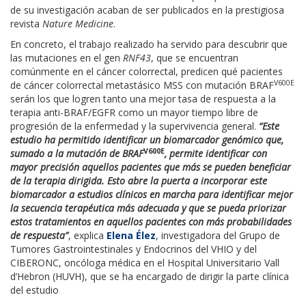
de su investigación acaban de ser publicados en la prestigiosa
revista
Nature Medicine
.
En concreto, el trabajo realizado ha servido para descubrir que
las mutaciones en el gen
RNF43
, que se encuentran
comúnmente en el cáncer colorrectal, predicen qué pacientes
V600E
de cáncer colorrectal metastásico MSS con mutación BRAF
serán los que logren tanto una mejor tasa de respuesta a la
terapia anti-BRAF/EGFR como un mayor tiempo libre de
progresión de la enfermedad y la supervivencia general.
“Este
estudio ha permitido identificar un biomarcador genómico que,
V600E
sumado a la mutación de BRAF
, permite identificar con
mayor precisión aquellos pacientes que más se pueden beneficiar
de la terapia dirigida. Esto abre la puerta a incorporar este
biomarcador a estudios clínicos en marcha para identificar mejor
la secuencia terapéutica más adecuada y que se pueda priorizar
estos tratamientos en aquellos pacientes con más probabilidades
de respuesta”
, explica
Elena Élez
, investigadora del Grupo de
Tumores Gastrointestinales y Endocrinos del VHIO y del
CIBERONC, oncóloga médica en el Hospital Universitario Vall
d’Hebron (HUVH), que se ha encargado de dirigir la parte clínica
del estudio