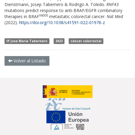
Dienstmann, Josep Tabernero & Rodrigo A. Toledo.
RNF43
mutations predict response to anti-BRAF/EGFR combinatory
V600E
therapies in BRAF
metastatic colorectal cancer.
Nat Med
(2022).
https://doi.org/10.1038/s41591-022-01976-z
IP Jose Maria Tabernero
2022
cáncer colorrectal
Volver al Listado