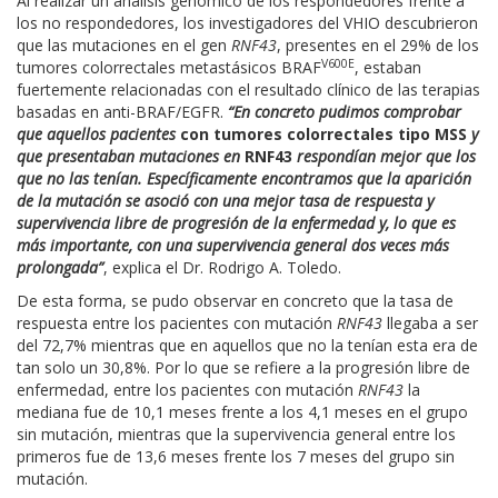
Al realizar un análisis genómico de los respondedores frente a
los no respondedores, los investigadores del VHIO descubrieron
que las mutaciones en el gen
RNF43
, presentes en el 29% de los
V600E
tumores colorrectales metastásicos BRAF
, estaban
fuertemente relacionadas con el resultado clínico de las terapias
basadas en anti-BRAF/EGFR.
“En concreto pudimos comprobar
que aquellos pacientes
con tumores colorrectales tipo MSS
y
que presentaban mutaciones en
RNF43
respondían mejor que los
que no las tenían. Específicamente encontramos que la aparición
de la mutación se asoció con una mejor tasa de respuesta y
supervivencia libre de progresión de la enfermedad y, lo que es
más importante, con una supervivencia general dos veces más
prolongada”
, explica el Dr. Rodrigo A. Toledo.
De esta forma, se pudo observar en concreto que la tasa de
respuesta entre los pacientes con mutación
RNF43
llegaba a ser
del 72,7% mientras que en aquellos que no la tenían esta era de
tan solo un 30,8%. Por lo que se refiere a la progresión libre de
enfermedad, entre los pacientes con mutación
RNF43
la
mediana fue de 10,1 meses frente a los 4,1 meses en el grupo
sin mutación, mientras que la supervivencia general entre los
primeros fue de 13,6 meses frente los 7 meses del grupo sin
mutación.