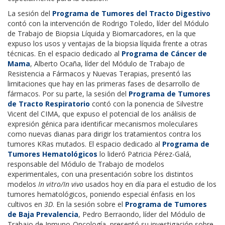
La sesión del
Programa de Tumores del Tracto Digestivo
contó con la intervención de Rodrigo Toledo, líder del Módulo
de Trabajo de Biopsia Líquida y Biomarcadores, en la que
expuso los usos y ventajas de la biopsia líquida frente a otras
técnicas. En el espacio dedicado al
Programa de Cáncer de
Mama
, Alberto Ocaña, líder del Módulo de Trabajo de
Resistencia a Fármacos y Nuevas Terapias, presentó las
limitaciones que hay en las primeras fases de desarrollo de
fármacos. Por su parte, la sesión del
Programa de Tumores
de Tracto Respiratorio
contó con la ponencia de Silvestre
Vicent del CIMA, que expuso el potencial de los análisis de
expresión génica para identificar mecanismos moleculares
como nuevas dianas para dirigir los tratamientos contra los
tumores KRas mutados. El espacio dedicado al
Programa de
Tumores Hematológicos
lo lideró Patricia Pérez-Galá,
responsable del Módulo de Trabajo de modelos
experimentales, con una presentación sobre los distintos
modelos
In vitro/In vivo
usados hoy en día para el estudio de los
tumores hematológicos, poniendo especial énfasis en los
cultivos en
3D
. En la sesión sobre el
Programa de Tumores
de Baja Prevalencia
, Pedro Berraondo, líder del Módulo de
Trabajo de Inmuno-Oncología, presentó su investigación sobre