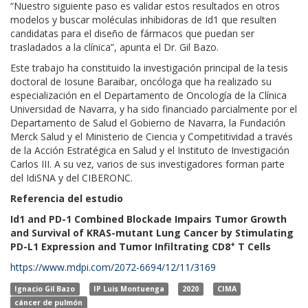
“Nuestro siguiente paso es validar estos resultados en otros
modelos y buscar moléculas inhibidoras de Id1 que resulten
candidatas para el diseño de fármacos que puedan ser
trasladados a la clínica”, apunta el Dr. Gil Bazo.
Este trabajo ha constituido la investigación principal de la tesis
doctoral de Iosune Baraibar, oncóloga que ha realizado su
especialización en el Departamento de Oncología de la Clínica
Universidad de Navarra, y ha sido financiado parcialmente por el
Departamento de Salud el Gobierno de Navarra, la Fundación
Merck Salud y el Ministerio de Ciencia y Competitividad a través
de la Acción Estratégica en Salud y el Instituto de Investigación
Carlos III. A su vez, varios de sus investigadores forman parte
del IdiSNA y del CIBERONC.
Referencia del estudio
Id1 and PD-1 Combined Blockade Impairs Tumor Growth
and Survival of
KRAS
-mutant Lung Cancer by Stimulating
+
PD-L1 Expression and Tumor Infiltrating CD8
T Cells
https://www.mdpi.com/2072-6694/12/11/3169
Ignacio Gil Bazo
IP Luis Montuenga
2020
CIMA
cáncer de pulmón