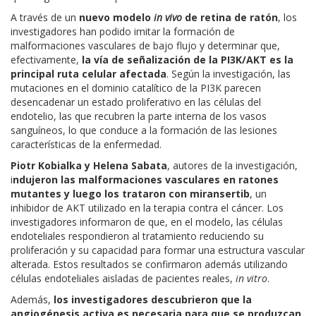
A través de un
nuevo modelo
in vivo
de retina de ratón
, los
investigadores han podido imitar la formación de
malformaciones vasculares de bajo flujo y determinar que,
efectivamente,
la vía de señalización de la PI3K/AKT es la
principal ruta celular afectada
. Según la investigación, las
mutaciones en el dominio catalítico de la PI3K parecen
desencadenar un estado proliferativo en las células del
endotelio, las que recubren la parte interna de los vasos
sanguíneos, lo que conduce a la formación de las lesiones
características de la enfermedad.
Piotr Kobialka y Helena Sabata
, autores de la investigación,
i
ndujeron las malformaciones vasculares en ratones
mutantes y luego los trataron con miransertib
, un
inhibidor de AKT utilizado en la terapia contra el cáncer. Los
investigadores informaron de que, en el modelo, las células
endoteliales respondieron al tratamiento reduciendo su
proliferación y su capacidad para formar una estructura vascular
alterada. Estos resultados se confirmaron además utilizando
células endoteliales aisladas de pacientes reales,
in vitro
.
Además,
los investigadores descubrieron que la
angiogénesis activa es necesaria para que se produzcan