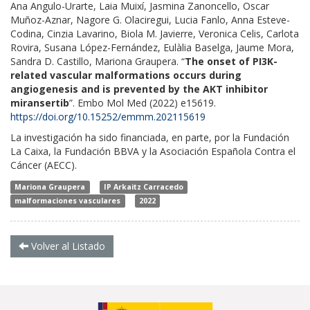
Ana Angulo-Urarte, Laia Muixí, Jasmina Zanoncello, Oscar
Muñoz-Aznar, Nagore G. Olaciregui, Lucia Fanlo, Anna Esteve-
Codina, Cinzia Lavarino, Biola M. Javierre, Veronica Celis, Carlota
Rovira, Susana López-Fernández, Eulàlia Baselga, Jaume Mora,
Sandra D. Castillo, Mariona Graupera. “
The onset of PI3K-
related vascular malformations occurs during
angiogenesis and is prevented by the AKT inhibitor
miransertib
”. Embo Mol Med (2022) e15619.
https://doi.org/10.15252/emmm.202115619
La investigación ha sido financiada, en parte, por la Fundación
La Caixa, la Fundación BBVA y la Asociación Española Contra el
Cáncer (AECC).
Mariona Graupera
IP Arkaitz Carracedo
malformaciones vasculares
2022
Volver al Listado