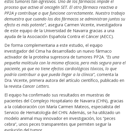
estos tumores tan agresivos. Uno de los fármacos impide el
proceso que activa al oncogén SET. El otro fármaco reactiva a
PP2A y contribuye a que funcione correctamente. Nuestro trabajo
demuestra que cuando los dos fármacos se administran juntos su
efecto es más potente”
, asegura Carmen Vicente, investigadora
de este equipo de la Universidad de Navarra gracias a una
ayuda de la Asociación Española Contra el Cáncer (AECC).
De forma complementaria a este estudio, el equipo
investigador del Cima ha desarrollado un nuevo fármaco
activador de la proteína supresora de tumores PP2A.
“Es una
pequeña molécula con la misma eficacia, pero más segura para el
paciente, ya que no tiene efectos cardiológicos tóxicos, lo que
podría contribuir a que pueda llegar a la clínica”
, comenta la
Dra. Vicente, primera autora del artículo científico, publicado en
la revista
Cancer Letters
.
El equipo ha confirmado sus resultados en muestras de
pacientes del Complejo Hospitalario de Navarra (CHN), gracias
a la colaboración con María Carmen Mateos, especialista del
Servicio de Hematología del CHN. Además, se ha utilizado un
modelo animal muy innovador en investigación, los “peces
cebra”, unos peces transparentes que permiten seguir la
evolución del tumor.