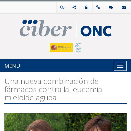
MENÚ
Toggl
navig
Una nueva combinación de
fármacos contra la leucemia
mieloide aguda