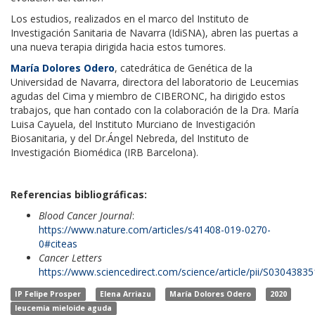
Los estudios, realizados en el marco del Instituto de
Investigación Sanitaria de Navarra (IdiSNA), abren las puertas a
una nueva terapia dirigida hacia estos tumores.
María Dolores Odero
, catedrática de Genética de la
Universidad de Navarra, directora del laboratorio de Leucemias
agudas del Cima y miembro de CIBERONC, ha dirigido estos
trabajos, que han contado con la colaboración de la Dra. María
Luisa Cayuela, del Instituto Murciano de Investigación
Biosanitaria, y del Dr.Ángel Nebreda, del Instituto de
Investigación Biomédica (IRB Barcelona).
Referencias bibliográficas:
Blood Cancer Journal
:
https://www.nature.com/articles/s41408-019-0270-
0#citeas
Cancer Letters
https://www.sciencedirect.com/science/article/pii/S030438
IP Felipe Prosper
Elena Arriazu
María Dolores Odero
2020
leucemia mieloide aguda