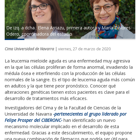
De izq. a dcha.: Elena Arriazu, primera autora y María Dolores
Odero, coordinadora del estudio
Cima Universidad de Navarra |
viernes, 27 de marzo de 2020
La leucemia mieloide aguda es una enfermedad muy agresiva
en la que las células proliferan de forma anormal, invadiendo la
médula ósea e interfiriendo con la producción de las células
normales de la sangre. Es el tipo de leucemia aguda más común
en adultos y la que tiene peor pronóstico. Conocer qué
alteraciones genéticas tienen estos pacientes es clave para el
desarrollo de tratamientos más eficaces.
Investigadores del Cima y de la Facultad de Ciencias de la
Universidad de Navarra
-pertenecientes al grupo liderado por
Felipe Prosper del CIBERONC-
han identificado un nuevo
mecanismo molecular implicado en el desarrollo de esta
enfermedad. Gracias a este descubrimiento, el equipo propone
una nueva combinación de fármacos que podría ser útil para