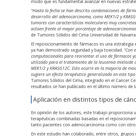
modo que es fundamental avanzar en nuevas estrate
“Hasta la fecha se han descrito combinaciones de fárm
desarrollo del adenocarcinoma, como MEK1/2 y KRASG12
tumores con características moleculares muy concretas
actúen frente al mayor porcentaje de adenocarcinomas
de Tumores Sólidos del Cima Universidad de Navarra 
El reposicionamiento de fármacos es una estrategia 
ya han demostrado seguridad y baja toxicidad.
“Con e
computacionales para reorientar el uso de fármacos ya
utilizado para el tratamiento de la leucemia mieloide 
MEK1/2 y KRASG12C. Esto ocurre en la mayoría
de mode
sugiere un efecto terapéutico generalizado en este tip
Tumores Sólidos del Cima, integrado en el Cancer Cent
resultados se han publicado en el último número de la
Aplicación en distintos tipos de cán
En opinión de los autores, este trabajo proporciona
terapéuticas combinadas basadas en el reposicionam
tanto pacientes con adenocarcinoma como con otros 
En este estudio han colaborado, entre otros, grupos 