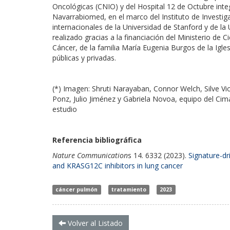
Oncológicas (CNIO) y del Hospital 12 de Octubre int
Navarrabiomed, en el marco del Instituto de Investig
internacionales de la Universidad de Stanford y de la 
realizado gracias a la financiación del Ministerio de 
Cáncer, de la familia María Eugenia Burgos de la Igles
públicas y privadas.
(*) Imagen: Shruti Narayaban, Connor Welch, Silve Vic
Ponz, Julio Jiménez y Gabriela Novoa, equipo del Ci
estudio
Referencia bibliográfica
Nature Communication
s 14. 6332 (2023).
Signature-dr
and KRASG12C inhibitors in lung cancer
cáncer pulmón
tratamiento
2023
Volver al Listado