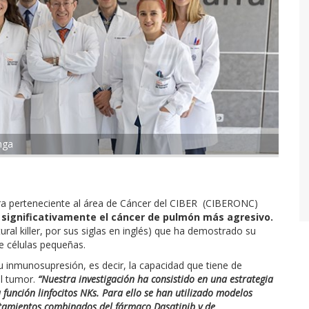
nga
rra perteneciente al área de Cáncer del CIBER (CIBERONC)
 significativamente el cáncer de pulmón más agresivo.
ural killer, por sus siglas en inglés) que ha demostrado su
e células pequeñas.
su inmunosupresión, es decir, la capacidad que tiene de
al tumor.
“Nuestra investigación ha consistido en una estrategia
 función linfocitos NKs. Para ello se han utilizado modelos
tamientos combinados del fármaco Dasatinib y de