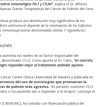
control inmunológico PD-1 y CTLA4”
, explica el Dr. Alfonso
y Nuevas Dianas Terapéuticas del Cáncer de Pulmón del Cima
dosa produce una disminución muy significativa de los
ecto antitumoral depende de la reactivación de los linfocitos
las inmunosupresoras denominadas células T reguladoras”
,
.
nmunes
ia aumenta los niveles de un factor responsable del
or, denominado CCL5. Como apunta el Dr. Calvo,
“en concreto,
sangre responden mejor al tratamiento estándar (quimio-
 Cancer Center Clínica Universidad de Navarra y publicada en
portancia del uso de estrategias que promuevan la
áncer de pulmón más agresivo.
“En paralelo, examinar CCL5
bre si los pacientes van a responder a la terapia”,
concluye el
r (CIBERONC), ha contado con financiación pública del