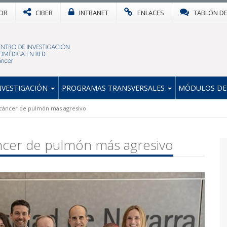
OR
CIBER
INTRANET
ENLACES
TABLÓN D
NVESTIGACIÓN
PROGRAMAS TRANSVERSALES
MÓDULOS DE
l cáncer de pulmón más agresivo
áncer de pulmón más agresivo