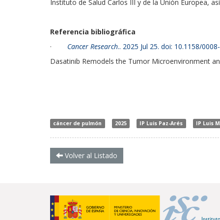
Instituto de Salud Carlos III y de la Unión Europea, 
Referencia bibliográfica
·
Cancer Research
.. 2025 Jul 25. doi: 10.1158/00
Dasatinib Remodels the Tumor Microenvironment and
cáncer de pulmón
2025
IP Luis Paz-Arés
IP Luis 
Volver al Listado