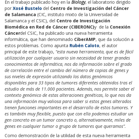
En el trabajo publicado hoy en la
Biology
, el laboratorio dirigido
por
Xosé Bustelo
del
Centro de Investigación del Cáncer
de Salamanca
(CIC, instituto mixto de la Universidad de
Salamanca y el CSIC), del
Centro de Investigación
Biomédica en Red de Cáncer (CIBERONC)
y de la
Conexión
Cáncer
del CSIC, ha publicado una nueva herramienta
informática, que han denominado
CiberAMP
, que da solución a
estos problemas. Como apunta
Rubén Caloto
, el autor
principal de este trabajo,
“esta nueva herramienta, que es de fácil
utilización por cualquier usuario sin necesidad de tener grandes
conocimientos de informática, nos da información sobre el grado
de correlación entre el cambio del número de copias de genes y
sus niveles de expresión utilizando los datos genómicos
disponibles para 33 tipos de tumores diferentes obtenidos tras el
estudio de más de 11.000 pacientes. Además, nos permite saber el
contexto genómico de estas alteraciones genéticas, lo que nos da
una información muy valiosa para saber si estos genes alterados
tienen funciones importantes en el desarrollo de estos tumores. Y
es también muy flexible, puesto que con ella podemos estudiar un
gen concreto en un tumor concreto o, alternativamente, miles de
genes en cualquier tumor o grupo de tumores que queramos”.
Como demonstración de la utilidad de esta nueva herramienta