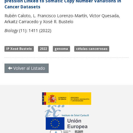
pression Linked to Somatic Copy Number Variations in
Cancer Datasets
Rubén Caloto, L. Francisco Lorenzo-Martín, Víctor Quesada,
Arkaitz Carracedo y Xosé R. Bustelo
Biology
(11): 1411 (2022)
IP Xosé Bustelo
2022
genoma
células cancerosas
Volver al Listado