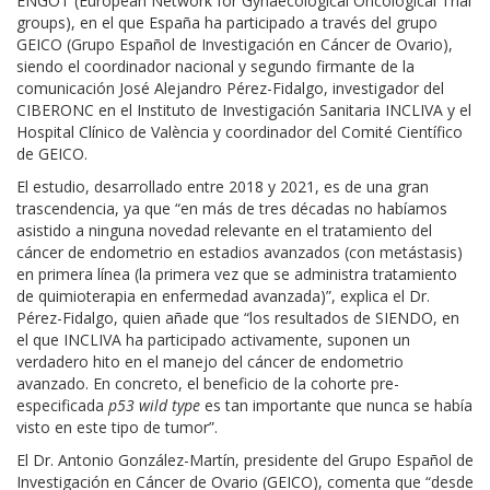
ENGOT (European Network for Gynaecological Oncological Trial
groups), en el que España ha participado a través del grupo
GEICO (Grupo Español de Investigación en Cáncer de Ovario),
siendo el coordinador nacional y segundo firmante de la
comunicación José Alejandro Pérez-Fidalgo, investigador del
CIBERONC en el Instituto de Investigación Sanitaria INCLIVA y el
Hospital Clínico de València y coordinador del Comité Científico
de GEICO.
El estudio, desarrollado entre 2018 y 2021, es de una gran
trascendencia, ya que “en más de tres décadas no habíamos
asistido a ninguna novedad relevante en el tratamiento del
cáncer de endometrio en estadios avanzados (con metástasis)
en primera línea (la primera vez que se administra tratamiento
de quimioterapia en enfermedad avanzada)”, explica el Dr.
Pérez-Fidalgo, quien añade que “los resultados de SIENDO, en
el que INCLIVA ha participado activamente, suponen un
verdadero hito en el manejo del cáncer de endometrio
avanzado. En concreto, el beneficio de la cohorte pre-
especificada
p53 wild type
es tan importante que nunca se había
visto en este tipo de tumor”.
El Dr. Antonio González-Martín, presidente del Grupo Español de
Investigación en Cáncer de Ovario (GEICO), comenta que “desde