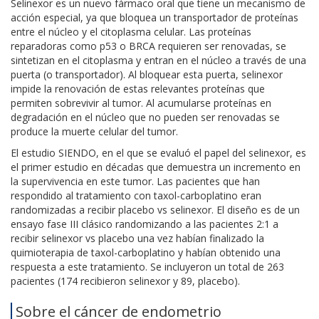
Selinexor es un nuevo fármaco oral que tiene un mecanismo de
acción especial, ya que bloquea un transportador de proteínas
entre el núcleo y el citoplasma celular. Las proteínas
reparadoras como p53 o BRCA requieren ser renovadas, se
sintetizan en el citoplasma y entran en el núcleo a través de una
puerta (o transportador). Al bloquear esta puerta, selinexor
impide la renovación de estas relevantes proteínas que
permiten sobrevivir al tumor. Al acumularse proteínas en
degradación en el núcleo que no pueden ser renovadas se
produce la muerte celular del tumor.
El estudio SIENDO, en el que se evaluó el papel del selinexor, es
el primer estudio en décadas que demuestra un incremento en
la supervivencia en este tumor. Las pacientes que han
respondido al tratamiento con taxol-carboplatino eran
randomizadas a recibir placebo vs selinexor. El diseño es de un
ensayo fase III clásico randomizando a las pacientes 2:1 a
recibir selinexor vs placebo una vez habían finalizado la
quimioterapia de taxol-carboplatino y habían obtenido una
respuesta a este tratamiento. Se incluyeron un total de 263
pacientes (174 recibieron selinexor y 89, placebo).
Sobre el cáncer de endometrio