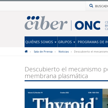
BUSCAD
QUIÉNES SOMOS
GRUPOS
PROGRAMAS DE I
Sala de Prensa
Noticias
Descubierto el mecanismo 
Descubierto el mecanismo por 
membrana plasmática