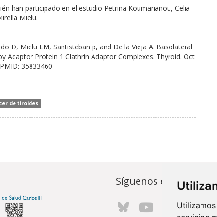
bién han participado en el estudio Petrina Koumarianou, Celia
rella Mielu.
 D, Mielu LM, Santisteban p, and De la Vieja A. Basolateral
by Adaptor Protein 1 Clathrin Adaptor Complexes. Thyroid. Oct
PMID:
35833460
cer de tiroides
Síguenos en...
Utiliz
Utilizamos