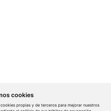
Contacto
amos cookies
Av. Monforte de Lemos, 3-5. Pabellón
 cookies propias y de terceros para mejorar nuestros
11. Planta 0 28029 Madrid