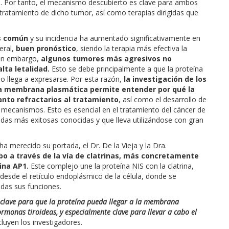
es. Por tanto, el mecanismo descubierto es clave para ambos
 tratamiento de dicho tumor, así como terapias dirigidas que
ás común
y su incidencia ha aumentado significativamente en
eral,
buen pronóstico
, siendo la terapia más efectiva la
Sin embargo,
algunos tumores más agresivos no
lta letalidad.
Esto se debe principalmente a que la proteína
o llega a expresarse. Por esta razón,
la investigación de los
la membrana plasmática permite entender por qué la
anto refractarios al tratamiento
, así como el desarrollo de
 mecanismos. Esto es esencial en el tratamiento del cáncer de
gidas más exitosas conocidas y que lleva utilizándose con gran
ha merecido su portada, el Dr. De la Vieja y la Dra.
abo a través de la vía de clatrinas, más concretamente
ina AP1.
Este complejo une la proteína NIS con la clatrina,
desde el retículo endoplásmico de la célula, donde se
odas sus funciones.
 clave para que la proteína pueda llegar a la membrana
ormonas tiroideas, y especialmente clave para llevar a cabo el
cluyen los investigadores.