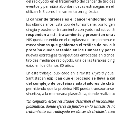
del radioyodo en el tratamiento del cáncer de tiroid
eventos y permitirá abordar nuevas estrategias en el
utilizan NIS como herramienta teragnóstica.
El
cáncer de tiroides es el cáncer endocrino m
los últimos años. Este tipo de tumor tiene, por lo gen
cirugía y posterior tratamiento con yodo radiactivo. 
responden a
este
tratamiento y presentan una a
NIS queda retenida en el citoplasma o simplemente n
mecanismos que gobiernan el tráfico de NIS a 
proteína queda retenida en los tumores y por t
nuevas estrategias terapéuticas enfocadas en dichos
tiroides mediante radioyodo, una de las terapias diri
éxito en los últimos 80 años.
En este trabajo, publicado en la revista
Thyroid
y que 
Santisteban
explican que el proceso se lleva a c
del complejo de proteínas adaptadores de clatr
permitiendo que la proteína NIS pueda transportarse 
sintetiza, a la membrana plasmática, donde realiza t
"En conjunto, estos resultados describen el mecanismo
plasmática, donde ejerce su función en la síntesis de h
tratamiento con radioyodo en cáncer de tiroides"
, con